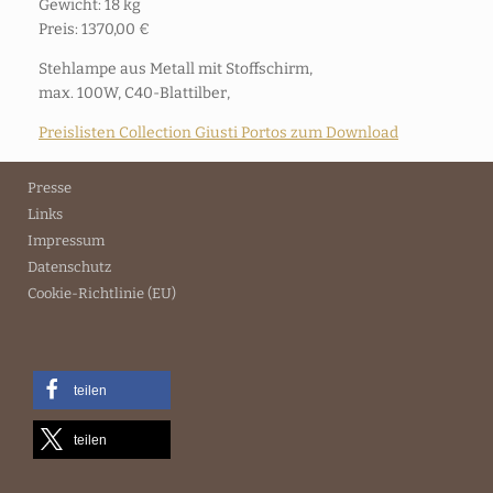
Gewicht: 18 kg
Preis: 1370,00 €
Stehlampe aus Metall mit Stoffschirm,
max. 100W, C40-Blattilber,
Preislisten Collection Giusti Portos zum Download
Presse
Links
Impressum
Datenschutz
Cookie-Richtlinie (EU)
teilen
teilen