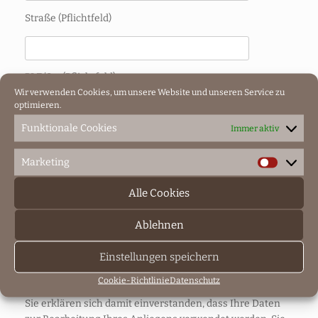
Straße (Pflichtfeld)
PLZ/Ort (Pflichtfeld)
Wir verwenden Cookies, um unsere Website und unseren Service zu
optimieren.
Funktionale Cookies
Immer aktiv
Telefon
Marketing
Marketin
Alle Cookies
Ich bitte um
einen Prospekt
Ablehnen
einen persönlichen Beratungstermin. Bitte rufen Sie
Einstellungen speichern
mich an!
Cookie-Richtlinie
Datenschutz
Datenschutzbestimmungen (Pflichtfeld)
Sie erklären sich damit einverstanden, dass Ihre Daten