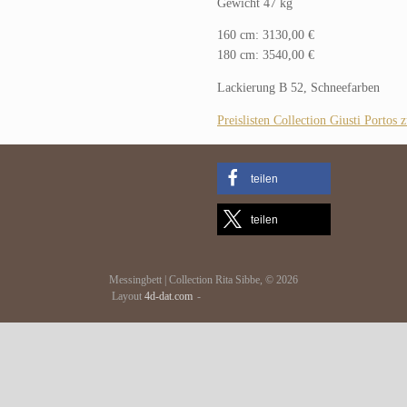
Gewicht 47 kg
160 cm: 3130,00 €
180 cm: 3540,00 €
Lackierung B 52, Schneefarben
Preislisten Collection Giusti Porto
teilen
teilen
Messingbett | Collection Rita Sibbe, © 2026
Layout
4d-dat.com