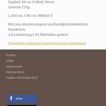
Kopfteil: 94 cm, Fußteil: 94 cm
Gewicht 73 kg
L 200 cm, T 80 cm: 3980,00 €
Bett aus Aluminiumguss und handgeschmiedetem
Rundeisen,
z.B. Lackierung C 43, Blattsilber gebeizt
Preislisten Collection Giusti Portos zum Download
Presse
Links
Impressum
Datenschutz
Cookie-Richtlinie (EU)
teilen