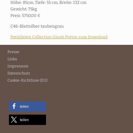
Höhe: 85cm, Tiefe: 55 cm, Breite: 132 cm
Gewicht: 75kg
Preis: 5750,00 €
C46-Blattsilber taubengrau
Preislisten Collection Giusti Portos zum Download
Presse
Links
Impressum
Datenschutz
Cookie-Richtlinie (EU)
teilen
teilen