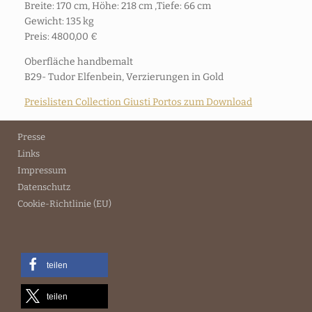
Breite: 170 cm, Höhe: 218 cm ,Tiefe: 66 cm
Gewicht: 135 kg
Preis: 4800,00 €
Oberfläche handbemalt
B29- Tudor Elfenbein, Verzierungen in Gold
Preislisten Collection Giusti Portos zum Download
Presse
Links
Impressum
Datenschutz
Cookie-Richtlinie (EU)
teilen
teilen