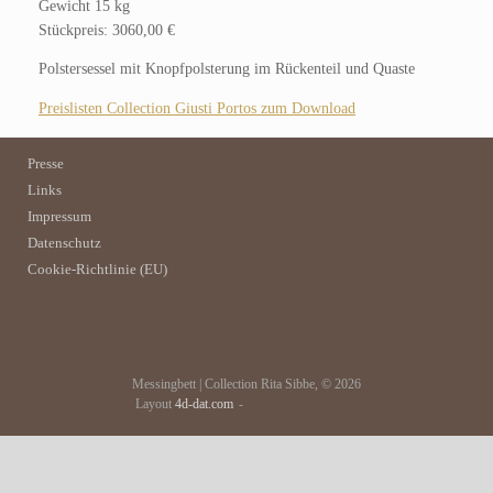
Gewicht 15 kg
Stückpreis: 3060,00 €
Polstersessel mit Knopfpolsterung im Rückenteil und Quaste
Preislisten Collection Giusti Portos zum Download
Presse
Links
Impressum
Datenschutz
Cookie-Richtlinie (EU)
Messingbett | Collection Rita Sibbe, © 2026
Layout
4d-dat.com