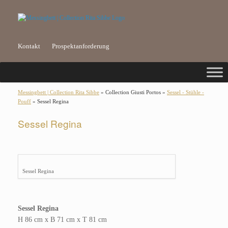
Kontakt
Prospektanforderung
Messingbett | Collection Rita Sibbe
» Collection Giusti Portos »
Sessel - Stühle -
Pouff
» Sessel Regina
Sessel Regina
Sessel Regina
Sessel Regina
H 86 cm x B 71 cm x T 81 cm