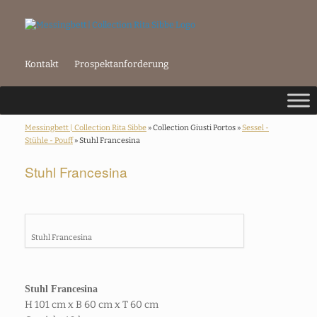
Kontakt
Prospektanforderung
Messingbett | Collection Rita Sibbe
» Collection Giusti Portos »
Sessel -
Stühle - Pouff
» Stuhl Francesina
Stuhl Francesina
Stuhl Francesina
Stuhl Francesina
H 101 cm x B 60 cm x T 60 cm