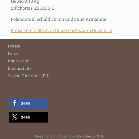
Gewicht 10 kg
Stückpreis: 2350,00 €
Polsterstuhl erhältlich mit und ohne Armlehne
Preislisten Collection Giusti Portos zum Download
Presse
Links
Impressum
Datenschutz
Cookie-Richtlinie (EU)
teilen
teilen
Messingbett | Collection Rita Sibbe, © 2026