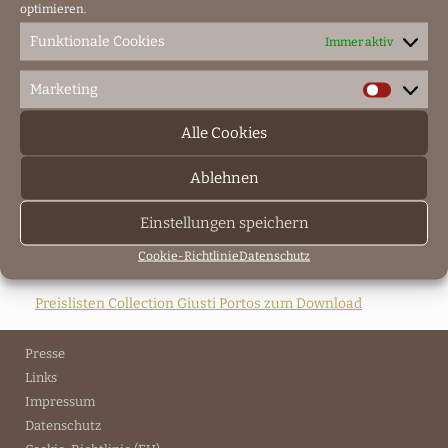
optimieren.
Funktionale Cookies
Immer aktiv
Stuhl Lester
Marketing
Marketin
Alle Cookies
Stuhl Lester
H 108 cm x B 49 cm x T 55 cm
Ablehnen
Gewicht 12 kg
Stückpreis: 1960,00 €
Einstellungen speichern
ab 4 Stück: 1750,00 €
Cookie-Richtlinie
Datenschutz
Polsterstuhl mit dekorativer Quaste
Preislisten Collection Giusti Portos zum Download
Presse
Links
Impressum
Datenschutz