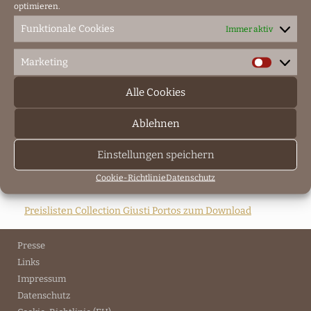
optimieren.
Funktionale Cookies
Immer aktiv
Vitrine Liberty
Marketing
Marketin
Alle Cookies
Vitrine Liberty
H 203 cm x B 122 cm x T 44 cm
Ablehnen
Gewicht 150 kg
Preis: 6700,00 €
Einstellungen speichern
Vitrine mit Glastüren und 4 Glaseinlegeböden, B42-
Cookie-Richtlinie
Datenschutz
schwarz gealtert mit rosiger Silberoxid Rückwand
Preislisten Collection Giusti Portos zum Download
Presse
Links
Impressum
Datenschutz