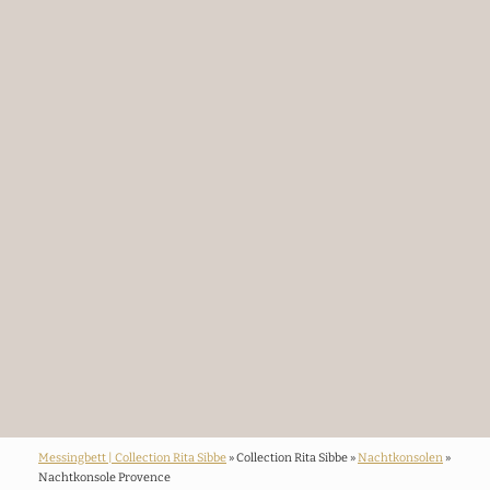
Messingbett | Collection Rita Sibbe
» Collection Rita Sibbe »
Nachtkonsolen
»
Nachtkonsole Provence